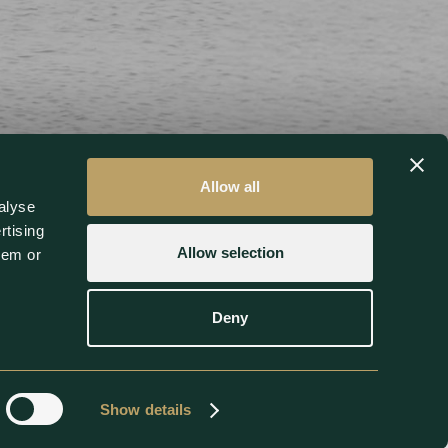
Allow all
alyse
rtising
Allow selection
hem or
Deny
DATENSCHUTZ
IMPRESSUM
Show details